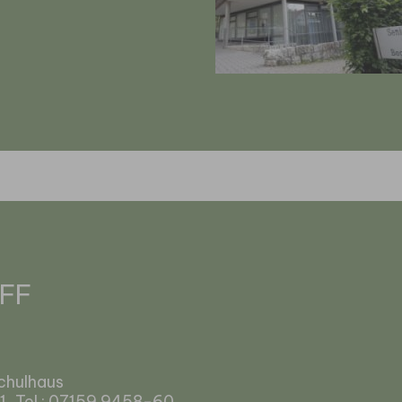
FF
Schulhaus
 1, Tel.: 07159 9458-60