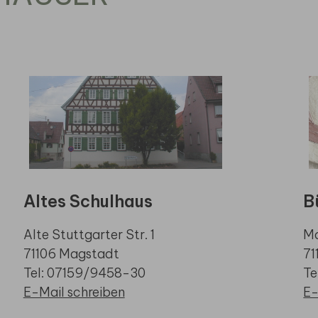
Altes Schulhaus
B
Alte Stuttgarter Str. 1
Ma
71106 Magstadt
71
Tel: 07159/9458-30
Te
E-Mail schreiben
E-