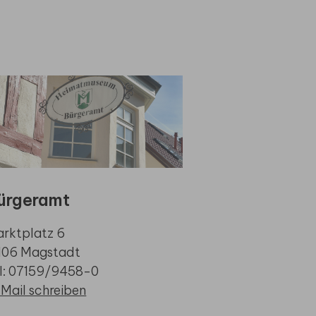
ürgeramt
rktplatz 6
106 Magstadt
l: 07159/9458-0
Mail schreiben