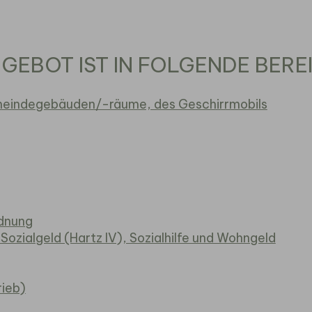
EBOT IST IN FOLGENDE BEREI
meindegebäuden/-räume, des Geschirrmobils
rdnung
/ Sozialgeld (Hartz IV), Sozialhilfe und Wohngeld
ieb)