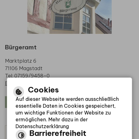
Bürgeramt
Marktplatz 6
71106 Magstadt
Tel: 07159/9458-0
E-Mail schreiben
Cookies
Auf dieser Webseite werden ausschließlich
Öffnungszeiten
essentielle Daten in Cookies gespeichert,
um wichtige Funktionen der Website zu
ermöglichen. Mehr dazu in der
Datenschutzerklärung
Barrierefreiheit
Leichte Sprache