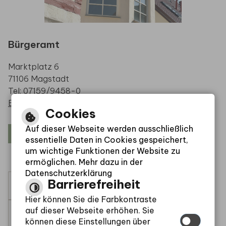
Bürgeramt
Marktplatz 6
71106 Magstadt
Tel: 07159/9458-0
E-Mail schreiben
Cookies
Auf dieser Webseite werden ausschließlich
Öffnungszeiten
essentielle Daten in Cookies gespeichert,
um wichtige Funktionen der Website zu
ermöglichen. Mehr dazu in der
Datenschutzerklärung
Barrierefreiheit
Leichte Sprache
Hier können Sie die Farbkontraste
auf dieser Webseite erhöhen. Sie
Gebärdensprache
können diese Einstellungen über