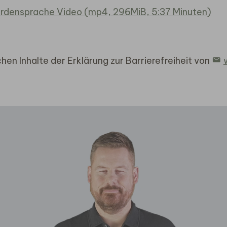
rdensprache Video (mp4, 296MiB, 5:37 Minuten)
hen Inhalte der Erklärung zur Barrierefreiheit von