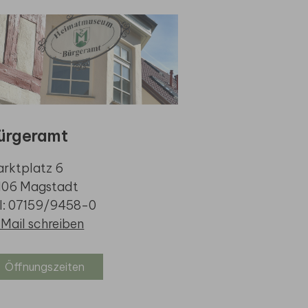
ürgeramt
rktplatz 6
106 Magstadt
l: 07159/9458-0
Mail schreiben
Öffnungszeiten