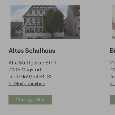
Altes Schulhaus
B
Alte Stuttgarter Str. 1
Ma
71106 Magstadt
71
Tel: 07159/9458-30
Te
E-Mail schreiben
E-
Öffnungszeiten