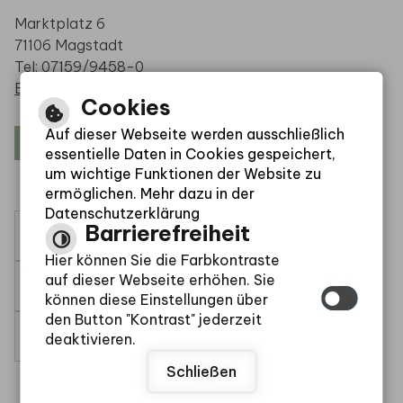
Marktplatz 6
71106 Magstadt
Tel: 07159/9458-0
E-Mail schreiben
Cookies
Auf dieser Webseite werden ausschließlich
Öffnungszeiten
essentielle Daten in Cookies gespeichert,
um wichtige Funktionen der Website zu
ermöglichen. Mehr dazu in der
Datenschutzerklärung
Barrierefreiheit
Leichte Sprache
Hier können Sie die Farbkontraste
auf dieser Webseite erhöhen. Sie
Gebärdensprache
können diese Einstellungen über
den Button "Kontrast" jederzeit
Barrierefreie Ansicht
deaktivieren.
Schließen