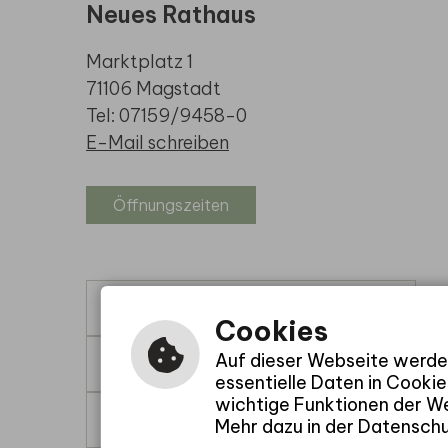
Neues Rathaus
Marktplatz 1
71106 Magstadt
Tel: 07159/9458-0
E-Mail schreiben
Öffnungszeiten
Leichte Sprache
Cookies
Auf dieser Webseite werden
Gebärdensprache
essentielle Daten in Cooki
wichtige Funktionen der We
Barrierefreie Ansicht
Mehr dazu in der Datensch