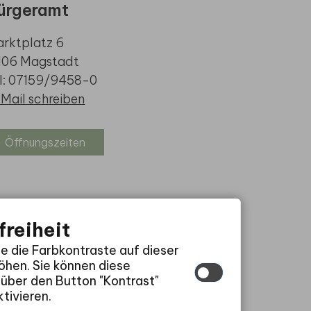
ürgeramt
rktplatz 6
106 Magstadt
l: 07159/9458-0
Mail schreiben
Öffnungszeiten
freiheit
ie die Farbkontraste auf dieser
hen. Sie können diese
 über den Button "Kontrast"
tivieren.