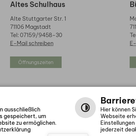
Altes Schulhaus
B
Alte Stuttgarter Str. 1
Ma
71106 Magstadt
71
Tel: 07159/9458-30
Te
E-Mail schreiben
E-
Öffnungszeiten
Barriere
 ausschließlich
Hier können S
es gespeichert, um
Webseite erhö
bsite zu ermöglichen.
Einstellungen
utzerklärung
jederzeit deak