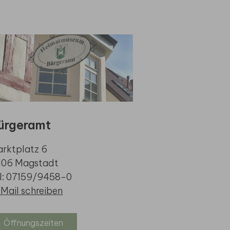
ürgeramt
rktplatz 6
106 Magstadt
l: 07159/9458-0
Mail schreiben
Öffnungszeiten