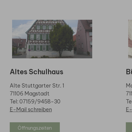
Altes Schulhaus
B
Alte Stuttgarter Str. 1
Ma
71106 Magstadt
71
Tel: 07159/9458-30
Te
E-Mail schreiben
E-
Öffnungszeiten